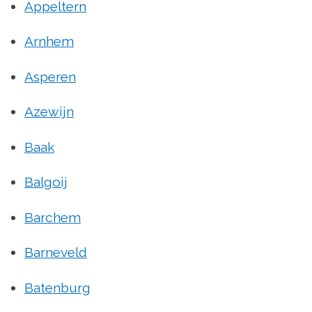
Appeltern
Arnhem
Asperen
Azewijn
Baak
Balgoij
Barchem
Barneveld
Batenburg