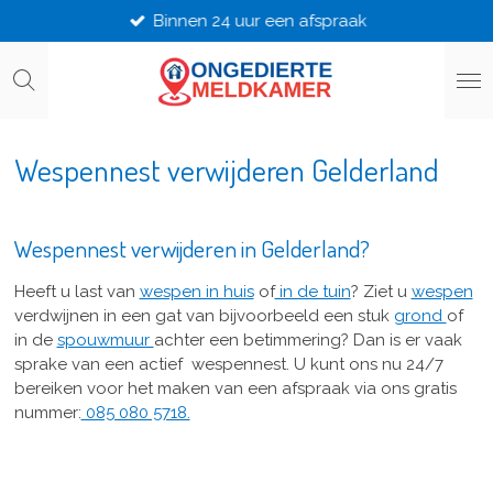
Binnen 24 uur een afspraak
Ga
direct
naar
de
hoofdinhoud
Wespennest verwijderen Gelderland
Wespennest verwijderen in Gelderland?
Heeft u last van
wespen in huis
of
in de tuin
? Ziet u
wespen
verdwijnen in een gat van bijvoorbeeld een stuk
grond
of
in de
spouwmuur
achter een betimmering? Dan is er vaak
sprake van een actief wespennest.
U kunt ons nu 24/7
bereiken voor het maken van een afspraak via ons gratis
nummer:
085 080 5718.