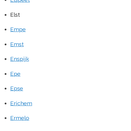
Elst
Empe
Emst
Enspijk
Epe
Epse
Erichem
Ermelo