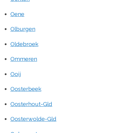
Oene
Olburgen
Oldebroek
Ommeren
Ooij
Oosterbeek
Oosterhout-Gld
Oosterwolde-Gld