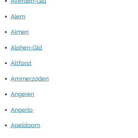
Afferden-Gld
Alem
Almen
Alphen-Gld
Altforst
Ammerzoden
Angeren
Angerlo
Apeldoorn