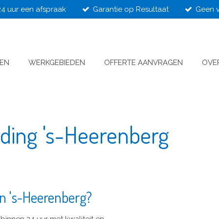
24 uur een afspraak
Garantie op Resultaat
Geen v
VEN
WERKGEBIEDEN
OFFERTE AANVRAGEN
OVE
jding 's-Heerenberg
in 's-Heerenberg?
binnen 24 uur met kwaliteit en