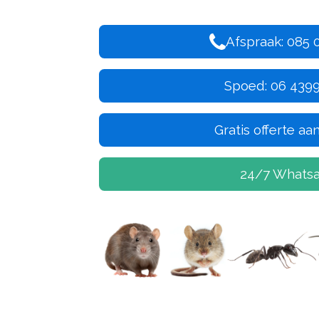
Afspraak: 085 
Spoed: 06 439
Gratis offerte a
24/7 Whats