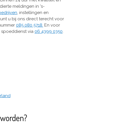
dierte meldingen in 's-
bedrijven
, instellingen en
unt u bij ons direct terecht voor
s nummer
085 080 5718.
En voor
e spoeddienst via
06 4399 0350
.
rland
 worden?