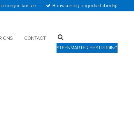
erborgen kosten
Bouwkundig ongediertebedrijf
R ONS
CONTACT
STEENMARTER BESTRIJDING