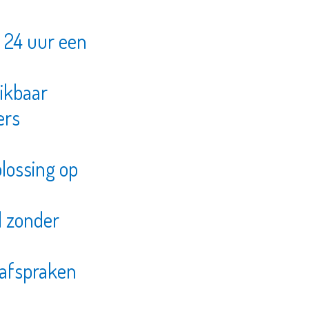
 24 uur een
hikbaar
ders
lossing op
d zonder
e afspraken