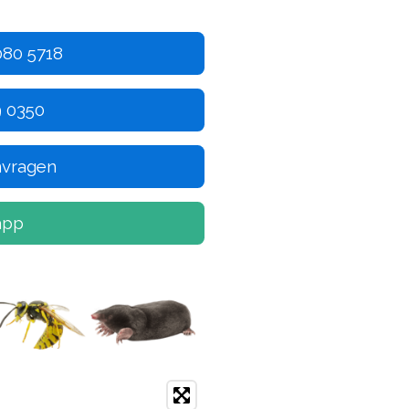
080 5718
9 0350
anvragen
app