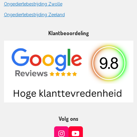
Ongediertebestrijding Zwolle
Ongediertebestrijding Zeeland
Klantbeoordeling
Volg ons
I
Y