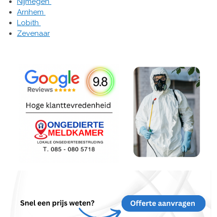
Nijmegen
Arnhem
Lobith
Zevenaar