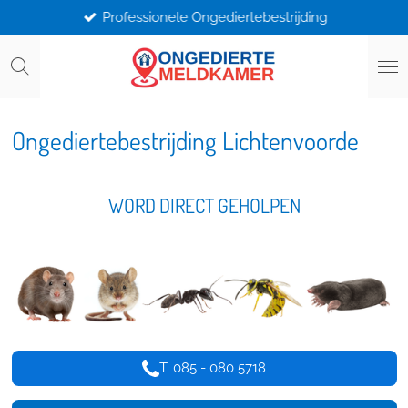
Professionele Ongediertebestrijding
Ga
direct
naar
de
hoofdinhoud
Ongediertebestrijding Lichtenvoorde
WORD DIRECT GEHOLPEN
T. 085 - 080 5718