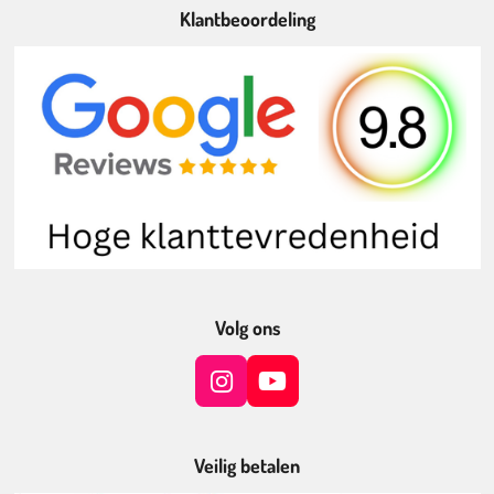
Klantbeoordeling
Volg ons
I
Y
n
o
s
u
t
T
Veilig betalen
a
u