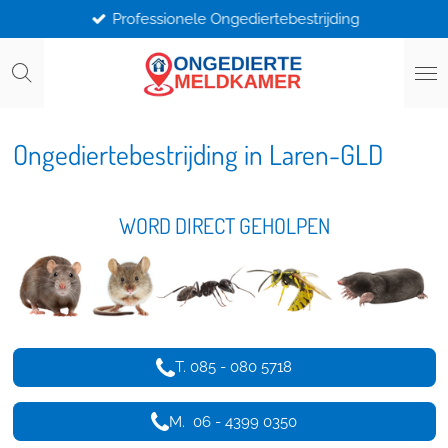
Professionele Ongediertebestrijding
Ga
direct
naar
de
hoofdinhoud
Ongediertebestrijding in Laren-GLD
WORD DIRECT GEHOLPEN
T. 085 - 080 5718
M. 06 - 4399 0350