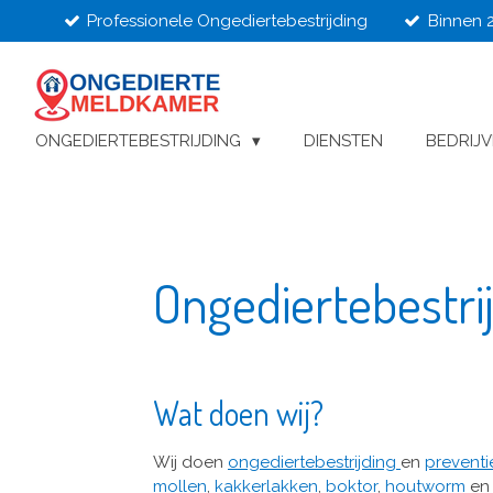
Professionele Ongediertebestrijding
Binnen 
Ga
direct
naar
de
hoofdinhoud
ONGEDIERTEBESTRIJDING
DIENSTEN
BEDRIJ
Ongediertebestr
Wat doen wij?
Wij doen
ongediertebestrijding
en
prevent
mollen
,
kakkerlakken
,
boktor
,
houtworm
en