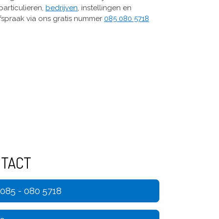
articulieren,
bedrijven
, instellingen en
fspraak via ons gratis nummer
085 080 5718
NTACT
 085 - 080 5718