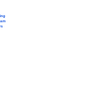
ing
dam
rs