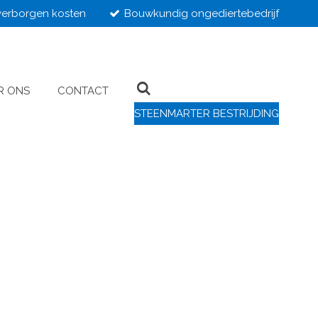
erborgen kosten
Bouwkundig ongediertebedrijf
R ONS
CONTACT
STEENMARTER BESTRIJDING