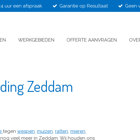
24 uur een afspraak
Garantie op Resultaat
Geen v
VEN
WERKGEBIEDEN
OFFERTE AANVRAGEN
OVE
ijding Zeddam
ie
tegen
wespen
,
muizen
,
ratten
,
mieren
,
 nog veel meer in Zeddam. Wij houden ons