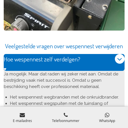
Veelgestelde vragen over wespennest verwijderen
Hoe wespennest zelf verdelgen?
Ja mogelijk. Maar dat raden wij zeker niet aan. Omdat de
bestrijding vaak niet succesvol is. Omdat u geen
beschikking heeft over professioneel materiaal.
Het wespennest wegbranden met de onkruidbrander.
Het wespennest wegspuiten met de tuinslang of
hogedrukreiniger.
De toegang tot het nest blokkeren met een prop of
E-mailadres
Telefoonnummer
WhatsApp
stukje tape.