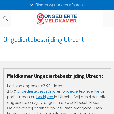
Binnen 24 uur een afspraak
Ga
direct
naar
de
hoofdinhoud
Ongediertebestrijding Utrecht
Meldkamer Ongediertebestrijding Utrecht
Last van ongedierte? Wij doen
24/7
ongediertebestrijding
en
ongediertepreventie
bij
particulieren en
bedrijven
in Utrecht. Wij bestrijden alle
ongedierte en zijn 7 dagen in de week beschikbaar.
Ook geven wij garantie op resultaat. Niet goed? Dan
komen wij gratis terug! Maak een afspraak met ons