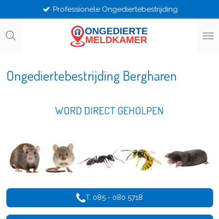
Professionele Ongediertebestrijding
Ga
direct
naar
de
hoofdinhoud
Ongediertebestrijding Bergharen
WORD DIRECT GEHOLPEN
T. 085 - 080 5718