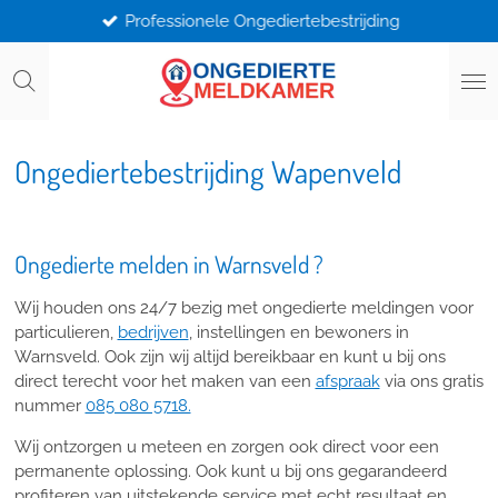
Professionele Ongediertebestrijding
Ga
direct
naar
de
hoofdinhoud
Ongediertebestrijding Wapenveld
Ongedierte melden in Warnsveld ?
Wij houden ons 24/7 bezig met ongedierte meldingen voor
particulieren,
bedrijven
, instellingen en bewoners in
Warnsveld. Ook zijn wij altijd bereikbaar en kunt u bij ons
direct terecht voor het maken van een
afspraak
via ons gratis
nummer
085 080 5718.
Wij ontzorgen u meteen en zorgen ook direct voor een
permanente oplossing. Ook kunt u bij ons gegarandeerd
profiteren van uitstekende service met echt resultaat en