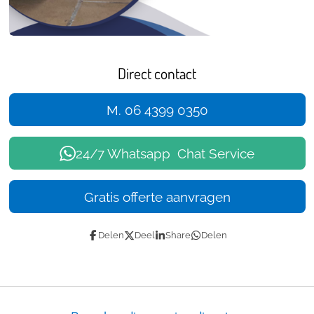
Direct contact
M. 06 4399 0350
24/7 Whatsapp Chat Service
Gratis offerte aanvragen
Delen
Deel
Share
Delen