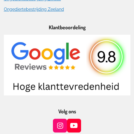
Ongediertebestrijding Zeeland
Klantbeoordeling
Volg ons
I
Y