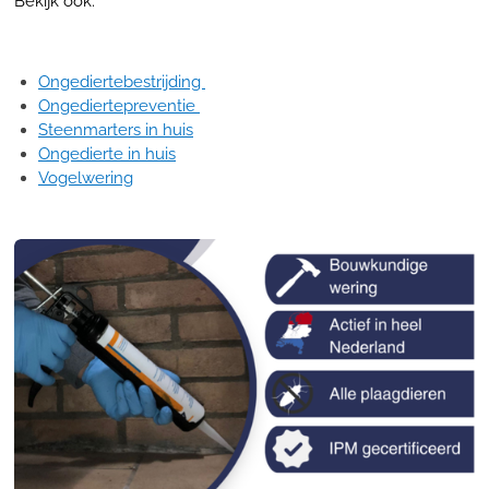
Bekijk ook:
Ongediertebestrijding
Ongediertepreventie
Steenmarters in huis
Ongedierte in huis
Vogelwering