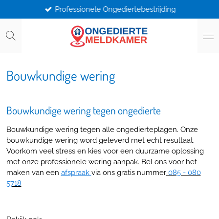
Professionele Ongediertebestrijding
Ga
direct
naar
de
hoofdinhoud
Bouwkundige wering
Bouwkundige wering tegen ongedierte
Bouwkundige wering tegen alle ongedierteplagen. Onze
bouwkundige wering word geleverd met echt resultaat.
Voorkom veel stress en kies voor een duurzame oplossing
met onze professionele wering aanpak. Bel ons
voor het
maken van een
afspraak
via ons gratis nummer
085 - 080
5718