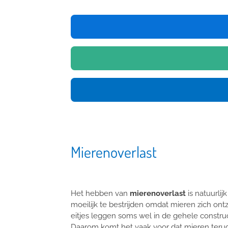
Mierenoverlast
Het hebben van
mierenoverlast
is natuurlij
moeilijk te bestrijden omdat mieren zich ont
eitjes leggen soms wel in de gehele constr
Daarom komt het vaak voor dat mieren ter