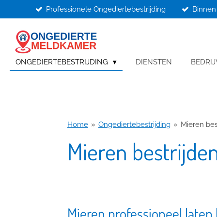
Professionele Ongediertebestrijding
Binnen 
Ga
direct
naar
de
hoofdinhoud
ONGEDIERTEBESTRIJDING
DIENSTEN
BEDRI
Home
»
Ongediertebestrijding
»
Mieren bes
Mieren bestrijde
Mieren professioneel laten