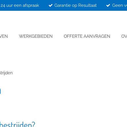
24 uur een afspraak
Garantie op Resultaat
Geen v
JVEN
WERKGEBIEDEN
OFFERTE AANVRAGEN
OV
trijden
n
 bestrijden?