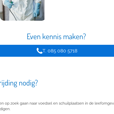
Even kennis maken?
T. 085 080 5718
ijding nodig?
en op zoek gaan naar voedsel en schuilplaatsen in de leefomge
digen.