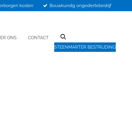
erborgen kosten
Bouwkundig ongediertebedrijf
ER ONS
CONTACT
STEENMARTER BESTRIJDING