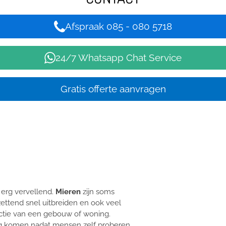
Afspraak 085 - 080 5718
24/7 Whatsapp Chat Service
Gratis offerte aanvragen
k erg vervellend.
Mieren
zijn soms
zettend snel uitbreiden en ook veel
uctie van een gebouw of woning.
ug komen nadat mensen zelf proberen