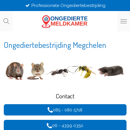
Professionele Ongediertebestrijding
Ga
direct
naar
de
hoofdinhoud
Ongediertebestrijding Megchelen
Contact
085 - 080 5718
06 - 4399 0350