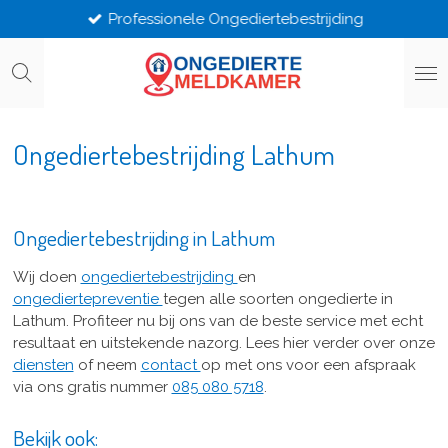
Professionele Ongediertebestrijding
Ga
direct
naar
de
hoofdinhoud
Ongediertebestrijding Lathum
Ongediertebestrijding in Lathum
Wij doen
ongediertebestrijding
en
ongediertepreventie
tegen alle soorten ongedierte in
Lathum. Profiteer nu bij ons van de beste service met echt
resultaat en uitstekende nazorg. Lees hier verder over onze
diensten
of neem
contact
op met ons voor een afspraak
via ons gratis nummer
085 080 5718
.
Bekijk ook: