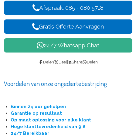
Afspraak: 085 - 080 5718
Gratis Offerte Aanvragen
24/7 Whatsapp Chat
Delen
Deel
Share
Delen
Voordelen van onze ongediertebestrijding
Binnen 24 uur geholpen
Garantie op resultaat
Op maat oplossing voor elke klant
Hoge klanttevredenheid van 9.8
24/7 Bereikbaar