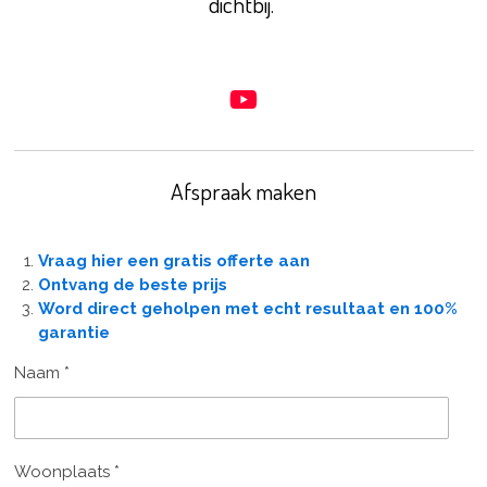
dichtbij.
Y
o
u
T
Afspraak maken
u
b
e
Vraag hier een gratis offerte aan
Ontvang de beste prijs
Word direct geholpen met echt resultaat en 100%
garantie
Naam *
Woonplaats *