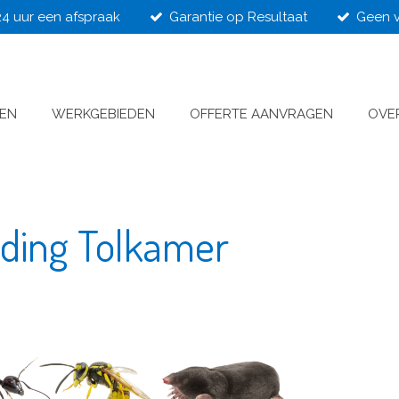
24 uur een afspraak
Garantie op Resultaat
Geen v
VEN
WERKGEBIEDEN
OFFERTE AANVRAGEN
OVE
jding Tolkamer