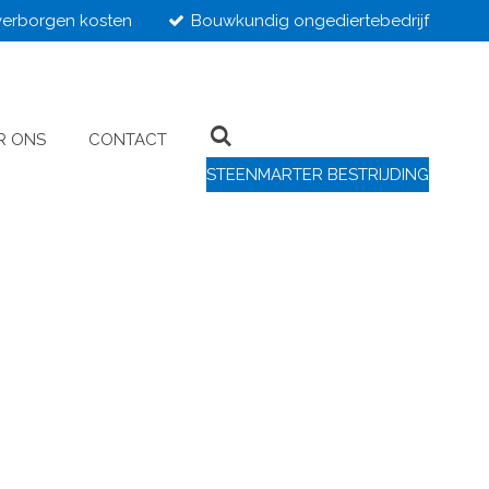
erborgen kosten
Bouwkundig ongediertebedrijf
R ONS
CONTACT
STEENMARTER BESTRIJDING