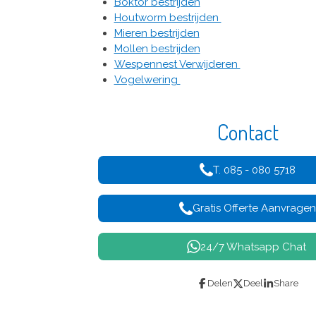
Boktor bestrijden
Houtworm bestrijden
Mieren bestrijden
Mollen bestrijden
Wespennest Verwijderen
Vogelwering
Contact
T. 085 - 080 5718
Gratis Offerte Aanvrage
24/7 Whatsapp Chat
Delen
Deel
Share