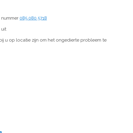
tis nummer
085 080 5718
 uit
ij u op locatie zijn om het ongedierte probleem te
e