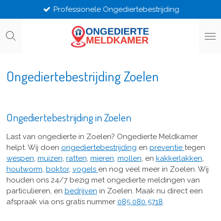
Professionele Ongediertebestrijding
Ga
direct
naar
de
hoofdinhoud
Ongediertebestrijding Zoelen
Ongediertebestrijding in Zoelen
Last van ongedierte in Zoelen? Ongedierte Meldkamer
helpt. Wij doen
ongediertebestrijding
en
preventie
tegen
wespen
,
muizen
,
ratten
,
mieren
,
mollen
, en
kakkerlakken
,
houtworm
,
boktor
,
vogels
en nog veel meer in Zoelen. Wij
houden ons 24/7 bezig met ongedierte meldingen van
particulieren, en
bedrijven
in Zoelen. Maak nu direct een
afspraak via ons gratis nummer
085 080 5718
.