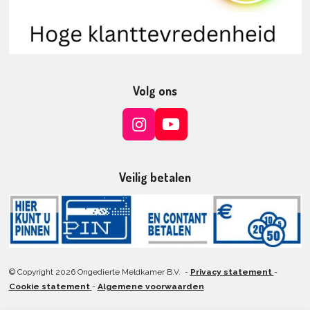
Volg ons
I
Y
n
o
s
u
t
T
Veilig betalen
a
u
g
b
r
e
a
m
© Copyright 2026 Ongedierte Meldkamer B.V. -
Privacy statement
-
Cookie statement
-
Algemene voorwaarden