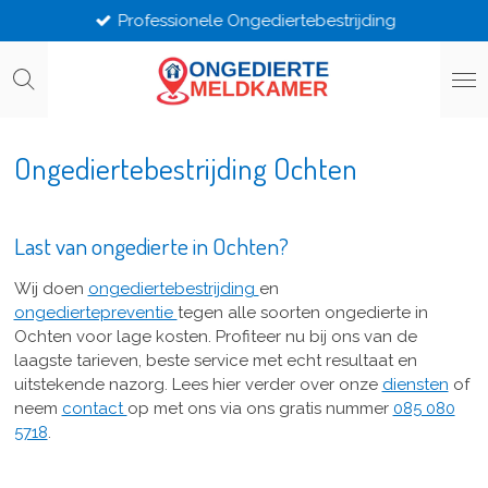
Professionele Ongediertebestrijding
Ga
direct
naar
de
hoofdinhoud
Ongediertebestrijding Ochten
Last van ongedierte in Ochten?
Wij doen
ongediertebestrijding
en
ongediertepreventie
tegen alle soorten ongedierte in
Ochten voor lage kosten. Profiteer nu bij ons van de
laagste tarieven, beste service met echt resultaat en
uitstekende nazorg. Lees hier verder over onze
diensten
of
neem
contact
op met ons via ons gratis nummer
085 080
5718
.