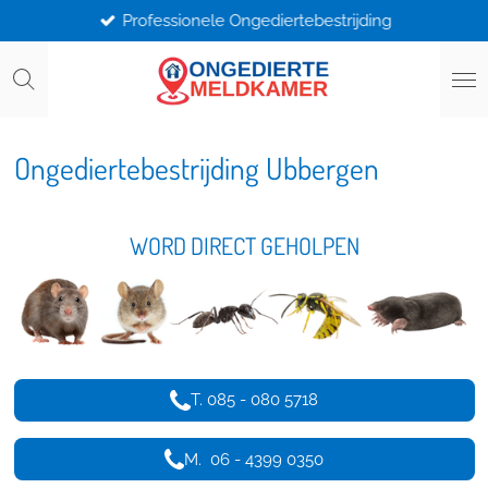
Professionele Ongediertebestrijding
Ga
direct
naar
de
hoofdinhoud
Ongediertebestrijding Ubbergen
WORD DIRECT GEHOLPEN
T. 085 - 080 5718
M. 06 - 4399 0350