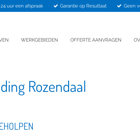
24 uur een afspraak
Garantie op Resultaat
Geen v
JVEN
WERKGEBIEDEN
OFFERTE AANVRAGEN
OV
jding Rozendaal
GEHOLPEN