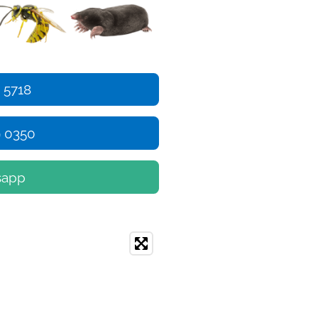
 5718
9 0350
sapp