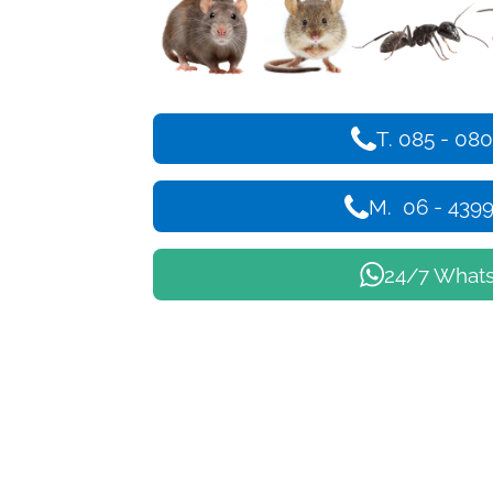
T. 085 - 080
M. 06 - 439
24/7 What