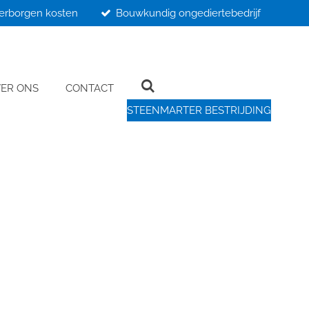
erborgen kosten
Bouwkundig ongediertebedrijf
ER ONS
CONTACT
STEENMARTER BESTRIJDING