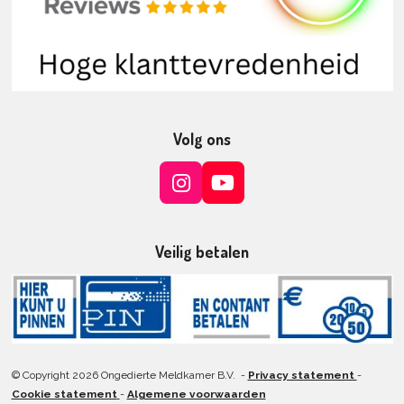
Volg ons
I
Y
n
o
s
u
t
T
Veilig betalen
a
u
g
b
r
e
a
m
© Copyright 2026 Ongedierte Meldkamer B.V. -
Privacy statement
-
Cookie statement
-
Algemene voorwaarden