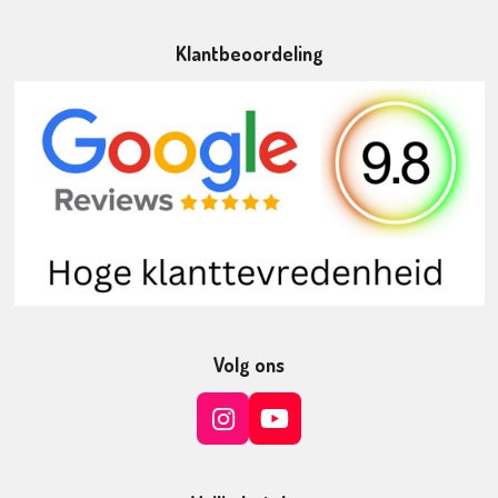
Klantbeoordeling
Volg ons
I
Y
n
o
s
u