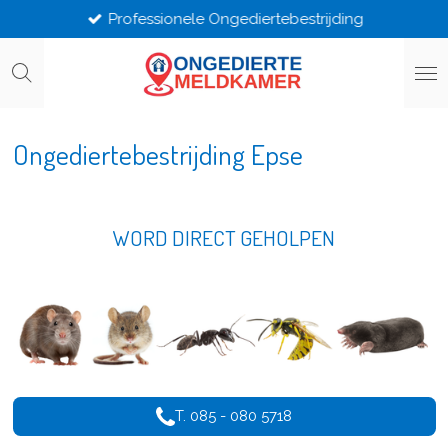
Professionele Ongediertebestrijding
Ga
direct
naar
de
hoofdinhoud
Ongediertebestrijding Epse
WORD DIRECT GEHOLPEN
T. 085 - 080 5718