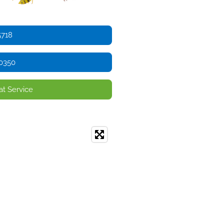
5718
 0350
t Service