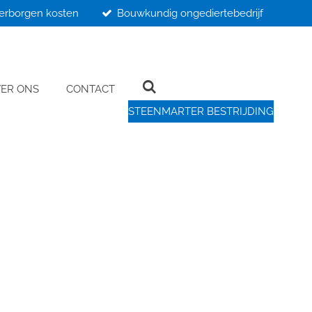
erborgen kosten
Bouwkundig ongediertebedrijf
ER ONS
CONTACT
STEENMARTER BESTRIJDING