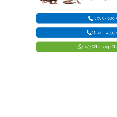
T. 085 - 080 
M. 06 - 4399
24/7 Whatsapp Cha