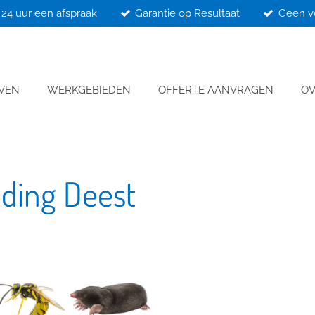
24 uur een afspraak
Garantie op Resultaat
Geen v
JVEN
WERKGEBIEDEN
OFFERTE AANVRAGEN
OV
jding Deest