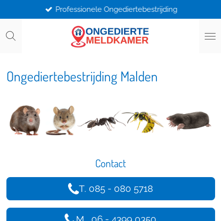
Professionele Ongediertebestrijding
Ga
direct
naar
de
hoofdinhoud
Ongediertebestrijding Malden
Contact
T. 085 - 080 5718
M. 06 - 4399 0350