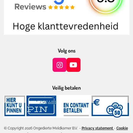
Volg ons
I
Y
n
o
s
u
t
T
Veilig betalen
a
u
g
b
r
e
a
m
© Copyright 2026 Ongedierte Meldkamer B.V. -
Privacy statement
-
Cookie