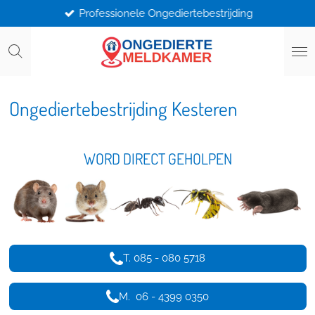
Professionele Ongediertebestrijding
Ga
direct
naar
de
hoofdinhoud
Ongediertebestrijding Kesteren
WORD DIRECT GEHOLPEN
T. 085 - 080 5718
M. 06 - 4399 0350