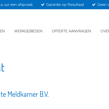
24 uur een afspraak
Garantie op Resultaat
Geen v
VEN
WERKGEBIEDEN
OFFERTE AANVRAGEN
OVE
nt
te Meldkamer B.V.