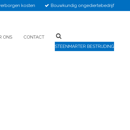
erborgen kosten
Bouwkundig ongediertebedrijf
R ONS
CONTACT
STEENMARTER BESTRIJDING