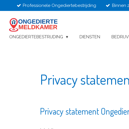
Professionele Ongediertebestrijding
Binnen 
Ga
direct
naar
de
hoofdinhoud
ONGEDIERTEBESTRIJDING
DIENSTEN
BEDRIJ
Privacy stateme
Privacy statement Ongedier