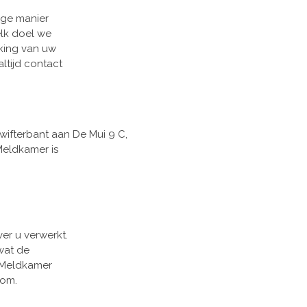
ige manier
elk doel we
rking van uw
ltijd contact
ifterbant aan De Mui 9 C,
Meldkamer is
r u verwerkt.
wat de
 Meldkamer
oom.