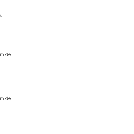
,
om de
om de