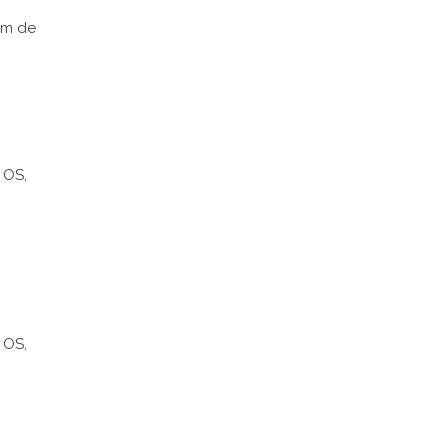
om de
 OS,
 OS,