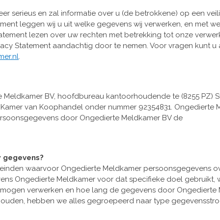
 serieus en zal informatie over u (de betrokkene) op een veil
tement leggen wij u uit welke gegevens wij verwerken, en met w
Statement lezen over uw rechten met betrekking tot onze verwe
acy Statement aandachtig door te nemen. Voor vragen kunt u a
er.nl
.
e Meldkamer BV, hoofdbureau kantoorhoudende te (8255 PZ) Sw
de Kamer van Koophandel onder nummer 92354831. Ongedierte 
persoonsgegevens door Ongedierte Meldkamer BV de
w gegevens?
eleinden waarvoor Ongedierte Meldkamer persoonsgegevens ove
ens Ongedierte Meldkamer voor dat specifieke doel gebruikt, 
te mogen verwerken en hoe lang de gegevens door Ongedierte
 houden, hebben we alles gegroepeerd naar type gegevensstr