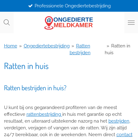
Professionele Ongediertebestrijding
Ga
direct
naar
de
hoofdinhoud
Home
»
Ongediertebestrijding
»
Ratten
»
Ratten in
bestrijden
huis
Ratten in huis
Ratten bestrijden in huis?
U kunt bij ons gegarandeerd profiteren van de meest
effectieve
rattenbestrijding
in huis met garantie op echt
resultaat, en uiteraard uitstekende nazorg na het
bestrijden
,
verdelgen, verjagen of vangen van de ratten. Wij zijn altijd
24/7 bereikbaar, ook in de weekenden. Neem direct
contact