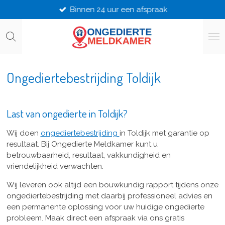
Binnen 24 uur een afspraak
Ga
direct
naar
de
hoofdinhoud
Ongediertebestrijding Toldijk
Last van ongedierte in Toldijk?
Wij doen
ongediertebestrijding
in Toldijk met garantie op
resultaat. Bij Ongedierte Meldkamer kunt u
betrouwbaarheid, resultaat, vakkundigheid en
vriendelijkheid verwachten.
Wij leveren ook altijd een bouwkundig rapport tijdens onze
ongediertebestrijding met daarbij professioneel advies en
een permanente oplossing voor uw huidige ongedierte
probleem. Maak direct een afspraak via ons gratis