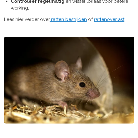
Controleer regelmatig
en wissel lokaas voor betere
werking.
Lees hier verder over
ratten bestrijden
of
rattenoverlast