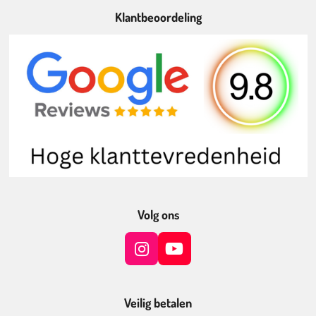
Klantbeoordeling
Volg ons
I
Y
n
o
s
u
t
T
Veilig betalen