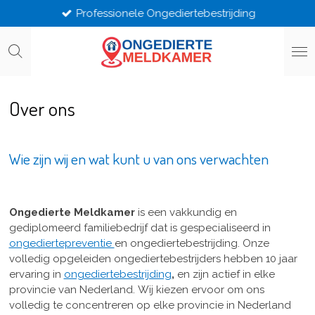
Professionele Ongediertebestrijding
Ga
direct
naar
de
hoofdinhoud
Over ons
Wie zijn wij en wat kunt u van ons verwachten
Ongedierte Meldkamer
is een vakkundig en
gediplomeerd familiebedrijf dat is gespecialiseerd in
ongediertepreventie
en ongediertebestrijding. Onze
volledig opgeleiden ongediertebestrijders hebben 10 jaar
ervaring in
ongediertebestrijding
,
en zijn actief in elke
provincie van Nederland. Wij kiezen ervoor om ons
volledig te concentreren op elke provincie in Nederland