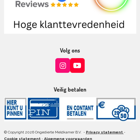
Volg ons
I
Y
n
o
s
u
t
T
Veilig betalen
a
u
g
b
r
e
a
m
© Copyright 2026 Ongedierte Meldkamer B.V. -
Privacy statement
-
Cookie statement
-
Algemene voorwaarden