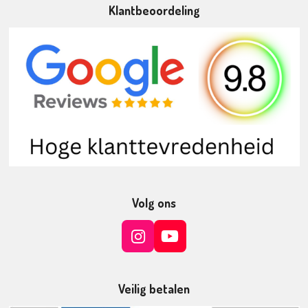
Klantbeoordeling
Volg ons
I
Y
n
o
s
u
t
T
Veilig betalen
a
u