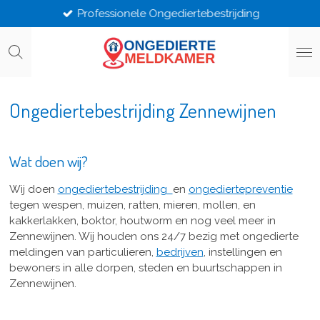
Professionele Ongediertebestrijding
Ga
direct
naar
de
hoofdinhoud
Ongediertebestrijding Zennewijnen
Wat doen wij?
Wij doen
ongediertebestrijding
en
ongediertepreventie
tegen wespen, muizen, ratten, mieren, mollen, en
kakkerlakken, boktor, houtworm en nog veel meer in
Zennewijnen. Wij houden ons 24/7 bezig met ongedierte
meldingen van particulieren,
bedrijven
, instellingen en
bewoners in alle dorpen, steden en buurtschappen in
Zennewijnen.