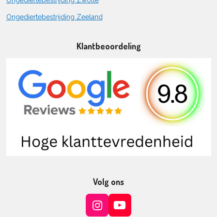
Ongediertebestrijding Zeeland
Klantbeoordeling
Volg ons
I
Y