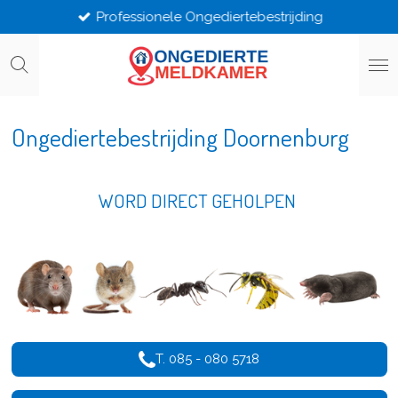
Professionele Ongediertebestrijding
Ga
direct
naar
de
hoofdinhoud
Ongediertebestrijding Doornenburg
WORD DIRECT GEHOLPEN
T. 085 - 080 5718