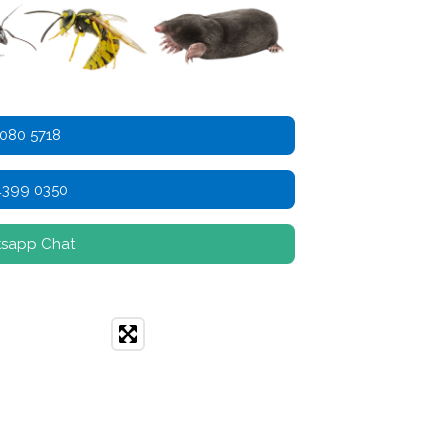
 080 5718
4399 0350
tsapp Chat