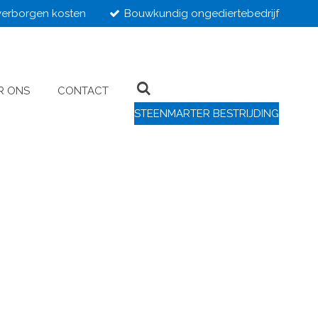
erborgen kosten
Bouwkundig ongediertebedrijf
R ONS
CONTACT
STEENMARTER BESTRIJDING