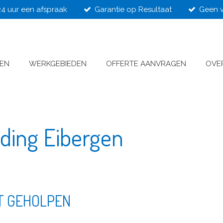
24 uur een afspraak
Garantie op Resultaat
Geen v
VEN
WERKGEBIEDEN
OFFERTE AANVRAGEN
OVE
jding Eibergen
T GEHOLPEN