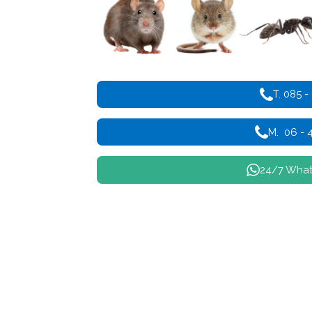
T. 085 -
M. 06 - 
24/7 Wha