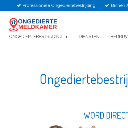
Professionele Ongediertebestrijding
Binnen 
Ga
direct
naar
de
hoofdinhoud
ONGEDIERTEBESTRIJDING
DIENSTEN
BEDRIJ
Ongediertebestri
WORD DIREC