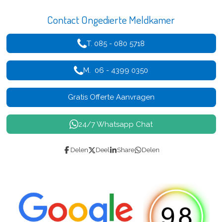
Contact Ongedierte Meldkamer
T. 085 - 080 5718
M. 06 - 4399 0350
Gratis Offerte Aanvragen
24/7 Whatsapp Chat
Delen
Deel
Share
Delen