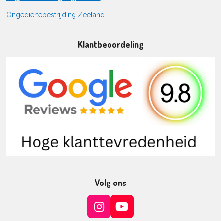
Ongediertebestrijding Zeeland
Klantbeoordeling
Volg ons
I
Y