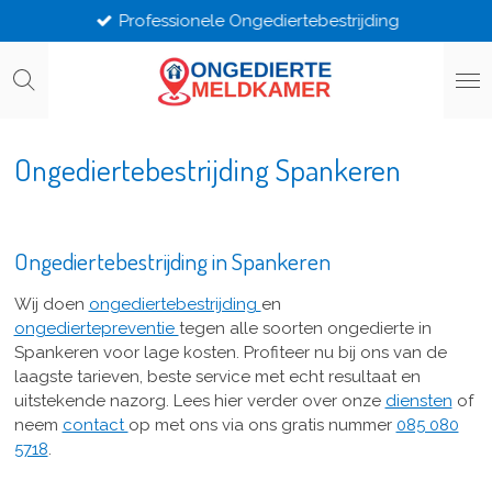
Professionele Ongediertebestrijding
Ga
direct
naar
de
hoofdinhoud
Ongediertebestrijding Spankeren
Ongediertebestrijding in Spankeren
Wij doen
ongediertebestrijding
en
ongediertepreventie
tegen alle soorten ongedierte in
Spankeren voor lage kosten. Profiteer nu bij ons van de
laagste tarieven, beste service met echt resultaat en
uitstekende nazorg. Lees hier verder over onze
diensten
of
neem
contact
op met ons via ons gratis nummer
085 080
5718
.