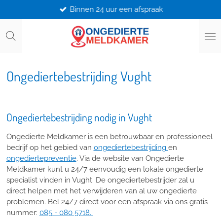
Binnen 24 uur een afspraak
Ga
direct
naar
de
hoofdinhoud
Ongediertebestrijding Vught
Ongediertebestrijding nodig in Vught
Ongedierte Meldkamer is een betrouwbaar en professioneel
bedrijf op het gebied van
ongediertebestrijding
en
ongediertepreventie
. Via de website van Ongedierte
Meldkamer kunt u 24/7 eenvoudig een lokale ongedierte
specialist vinden in Vught. De ongediertebestrijder zal u
direct helpen met het verwijderen van al uw ongedierte
problemen. Bel 24/7 direct voor een afspraak via ons gratis
nummer:
085 - 080 5718.