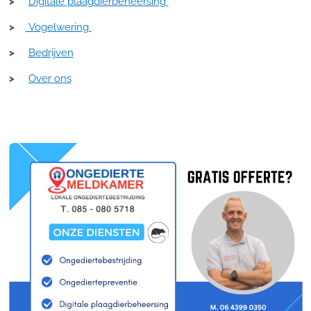
>
Digitale plaagdierbeheersing
>
Vogelwering
>
Bedrijven
>
Over ons