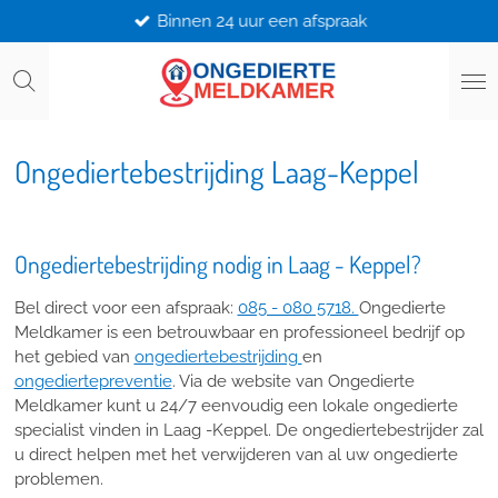
Binnen 24 uur een afspraak
Ga
direct
naar
de
hoofdinhoud
Ongediertebestrijding Laag-Keppel
Ongediertebestrijding nodig in Laag - Keppel?
Bel direct voor een afspraak:
085 - 080 5718.
Ongedierte
Meldkamer is een betrouwbaar en professioneel bedrijf op
het gebied van
ongediertebestrijding
en
ongediertepreventie
. Via de website van Ongedierte
Meldkamer kunt u 24/7 eenvoudig een lokale ongedierte
specialist vinden in Laag -Keppel. De ongediertebestrijder zal
u direct helpen met het verwijderen van al uw ongedierte
problemen.