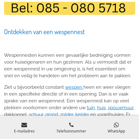
Ontdekken van een wespennest
Wespennesten kunnen een gevaarlijke bedreiging vormen
voor huiseigenaren en hun gezinnen. Als u vermoedt dat er
een wespennest in uw omgeving is, is het essentieel om
snel en veilig te handelen om het probleem aan te pakken.
Ziet u bijvoorbeeld constant
wespen
heen en weer vliegen
in een specifieke directie of in een opening. Dan is er vaak
sprake van een wespennest. Een wespennest kan op veel
plekken voorkomen onder andere uw
tuin
,
huis
,
spouwmuur
,
dakkoepel,
schuur
,
grond
,
zolder
,
kelder
en vogelhuisjes. Er
moet dan zo snel mogelijk actie worden ondernomen om
het probleem zo snel mogelijk onder controle te krijgen.
E-mailadres
Telefoonnummer
WhatsApp
Lees hier verder over:
wespennest verwijderen