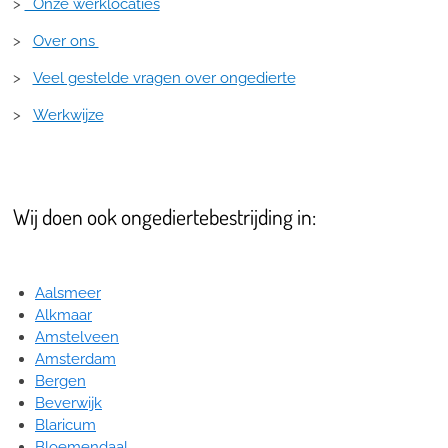
>
Onze werklocaties
>
Over ons
>
Veel gestelde vragen over ongedierte
>
Werkwijze
Wij doen ook ongediertebestrijding in:
Aalsmeer
Alkmaar
Amstelveen
Amsterdam
Bergen
Beverwijk
Blaricum
Bloemendaal