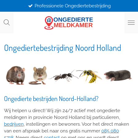
Professionele Ongediertebestrijding
Ga
direct
naar
de
hoofdinhoud
Ongediertebestrijding Noord Holland
Ongedierte bestrijden Noord-Holland?
Wij helpen u direct! Wij zijn 24/7 actief met ongedierte
meldingen in provincie Noord Holland bij particulieren,
bedrijven
, instellingen en bewoners. Voor het direct maken
van een afspraak bel naar ons gratis nummer
085 080
5718
. Neem direct
contact
op met ons en wordt direct