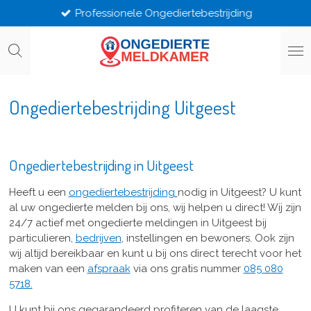
Professionele Ongediertebestrijding
Ga
direct
naar
de
hoofdinhoud
Ongediertebestrijding Uitgeest
Ongediertebestrijding in Uitgeest
Heeft u een
ongediertebestrijding
nodig in Uitgeest? U kunt
al uw ongedierte melden bij ons, wij helpen u direct! Wij zijn
24/7 actief met ongedierte meldingen in Uitgeest bij
particulieren,
bedrijven
, instellingen en bewoners. Ook zijn
wij altijd bereikbaar en kunt u bij ons direct terecht voor het
maken van een
afspraak
via ons gratis nummer
085 080
5718.
U kunt bij ons gegarandeerd profiteren van de laagste