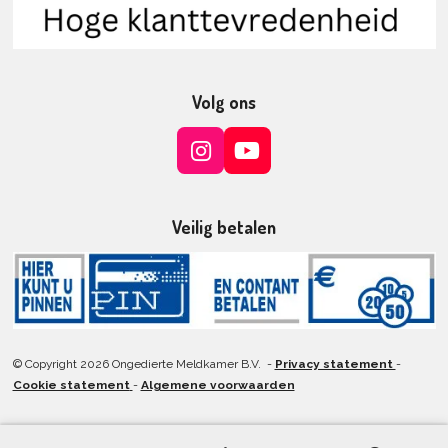
Volg ons
I
Y
n
o
s
u
t
T
Veilig betalen
a
u
g
b
r
e
a
m
© Copyright 2026 Ongedierte Meldkamer B.V. -
Privacy statement
-
Cookie statement
-
Algemene voorwaarden