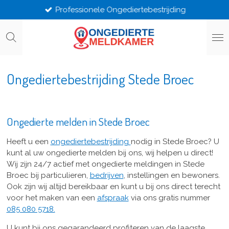
Professionele Ongediertebestrijding
Ga
direct
naar
de
hoofdinhoud
Ongediertebestrijding Stede Broec
Ongedierte melden in Stede Broec
Heeft u een
ongediertebestrijding
nodig in Stede Broec? U
kunt al uw ongedierte melden bij ons, wij helpen u direct!
Wij zijn 24/7 actief met ongedierte meldingen in Stede
Broec bij particulieren,
bedrijven
, instellingen en bewoners.
Ook zijn wij altijd bereikbaar en kunt u bij ons direct terecht
voor het maken van een
afspraak
via ons gratis nummer
085 080 5718.
U kunt bij ons gegarandeerd profiteren van de laagste