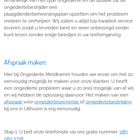
Afhankelijk van het type ongedierte en de situatie zal de
ongediertebestrijder een
plaagdierdierbeheersingsplan opzetten om het probleem
meteen te verhelpen. Wij zullen u altijd top kwaliteit service
leveren zodat u tevreden bent en weer onbezorgd verder
kunt leven zonder enige beestjes in uw leefomgeving.
Afspraak maken:
Hier bij Ongedierte Meldkamer houden we ervan om het zo
eenvoudig mogelijk te maken voor onze klanten. U heeft
een ongedierte probleem waar u zo snel mogelijk van af wil,
en wij hebben de oplossing daarvoor. Het maken van een
afspraak
voor
ongediertepreventie
of
ongediertebestrijding
bij ons in Uithoorn is erg eenvoudig.
Stap 1: U belt onze telefoniste via ons gratis nummer:
085
080 5718