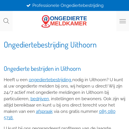
Professionele Ongediertebestrijding
Ga
direct
naar
de
hoofdinhoud
Ongediertebestrijding Uithoorn
Ongedierte bestrijden in Uithoorn
Heeft u een
ongediertebestrijding
nodig in Uithoorn? U kunt
al uw ongedierte melden bij ons, wij helpen u direct! Wij zijn
24/7 actief met ongedierte meldingen in Uithoorn bij
particulieren,
bedrijven
, instellingen en bewoners. Ook zijn wij
altijd bereikbaar en kunt u bij ons direct terecht voor het
maken van een
afspraak
via ons gratis nummer
085 080
5718.
U kunt bij ons gegarandeerd profiteren van de laagste