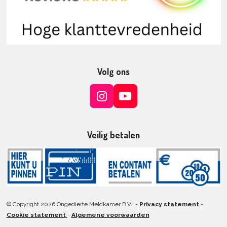
Volg ons
I
Y
n
o
s
u
t
T
Veilig betalen
a
u
g
b
r
e
a
m
© Copyright 2026 Ongedierte Meldkamer B.V. -
Privacy statement
-
Cookie statement
-
Algemene voorwaarden