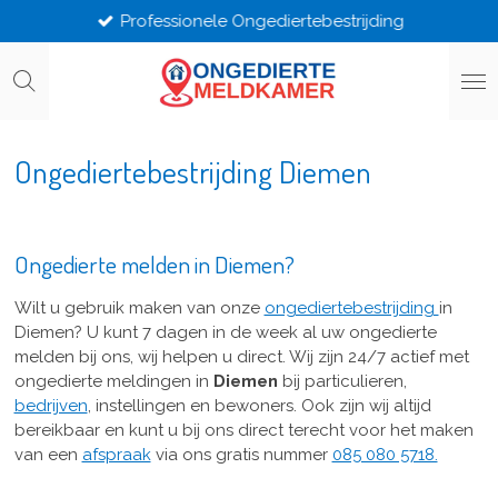
Professionele Ongediertebestrijding
Ga
direct
naar
de
hoofdinhoud
Ongediertebestrijding Diemen
Ongedierte melden in Diemen?
Wilt u gebruik maken van onze
ongediertebestrijding
in
Diemen? U kunt 7 dagen in de week al uw ongedierte
melden bij ons, wij helpen u direct. Wij zijn 24/7 actief met
ongedierte meldingen in
Diemen
bij particulieren,
bedrijven
, instellingen en bewoners. Ook zijn wij altijd
bereikbaar en kunt u bij ons direct terecht voor het maken
van een
afspraak
via ons gratis nummer
085 080 5718.