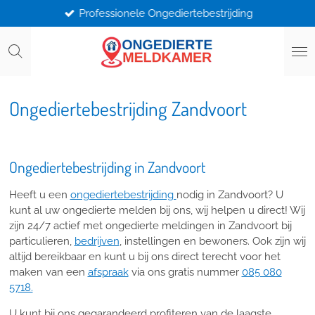
Professionele Ongediertebestrijding
Ga
direct
naar
de
hoofdinhoud
Ongediertebestrijding Zandvoort
Ongediertebestrijding in Zandvoort
Heeft u een
ongediertebestrijding
nodig in Zandvoort? U
kunt al uw ongedierte melden bij ons, wij helpen u direct! Wij
zijn 24/7 actief met ongedierte meldingen in Zandvoort bij
particulieren,
bedrijven
, instellingen en bewoners. Ook zijn wij
altijd bereikbaar en kunt u bij ons direct terecht voor het
maken van een
afspraak
via ons gratis nummer
085 080
5718.
U kunt bij ons gegarandeerd profiteren van de laagste