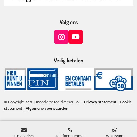
Volg ons
I
Y
n
o
s
u
t
T
Veilig betalen
a
u
g
b
r
e
a
m
© Copyright 2026 Ongedierte Meldkamer B.V. -
Privacy statement
-
Cookie
statement
-
Algemene voorwaarden
E-mailadres
Telefoonnummer
WhatsApp