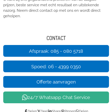
prijzen, beste service met echt resultaat en uitstekende
nazorg. Neem direct contact op met ons en wordt direct
geholpen.
CONTACT
Afspraak: 085 - 080 5718
Spoed: 06 - 4399 0350
Offerte aanvragen
24/7 Whatsapp Chat Service
Delen
Deel
Share
Pinnen
Delen