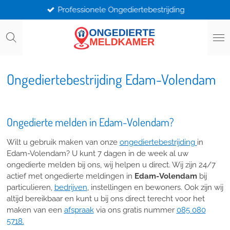
Professionele Ongediertebestrijding
Ga
direct
naar
de
hoofdinhoud
Ongediertebestrijding Edam-Volendam
Ongedierte melden in Edam-Volendam?
Wilt u gebruik maken van onze
ongediertebestrijding
in
Edam-Volendam? U kunt 7 dagen in de week al uw
ongedierte melden bij ons, wij helpen u direct. Wij zijn 24/7
actief met ongedierte meldingen in
Edam-Volendam
bij
particulieren,
bedrijven
, instellingen en bewoners. Ook zijn wij
altijd bereikbaar en kunt u bij ons direct terecht voor het
maken van een
afspraak
via ons gratis nummer
085 080
5718.