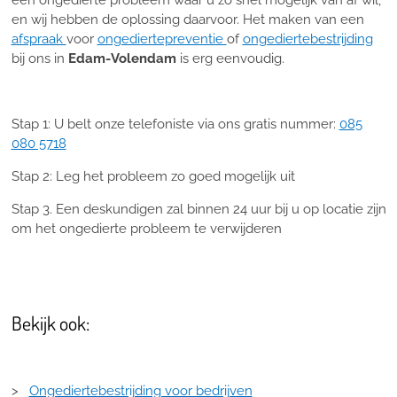
een ongedierte probleem waar u zo snel mogelijk van af wil,
en wij hebben de oplossing daarvoor. Het maken van een
afspraak
voor
ongediertepreventie
of
ongediertebestrijding
bij ons in
Edam-Volendam
is erg eenvoudig.
Stap 1: U belt onze telefoniste via ons gratis nummer:
085
080 5718
Stap 2: Leg het probleem zo goed mogelijk uit
Stap 3. Een deskundigen zal binnen 24 uur bij u op locatie zijn
om het ongedierte probleem te verwijderen
Bekijk ook:
>
Ongediertebestrijding voor bedrijven