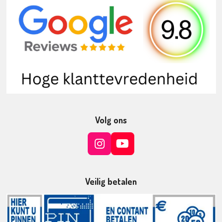
Volg ons
I
Y
n
o
s
u
t
T
Veilig betalen
a
u
g
b
r
e