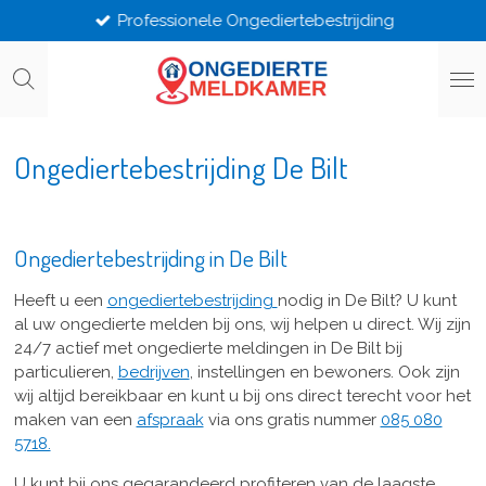
Professionele Ongediertebestrijding
Ga
direct
naar
de
hoofdinhoud
Ongediertebestrijding De Bilt
Ongediertebestrijding in De Bilt
Heeft u een
ongediertebestrijding
nodig in De Bilt? U kunt
al uw ongedierte melden bij ons, wij helpen u direct. Wij zijn
24/7 actief met ongedierte meldingen in De Bilt bij
particulieren,
bedrijven
, instellingen en bewoners. Ook zijn
wij altijd bereikbaar en kunt u bij ons direct terecht voor het
maken van een
afspraak
via ons gratis nummer
085 080
5718.
U kunt bij ons gegarandeerd profiteren van de laagste