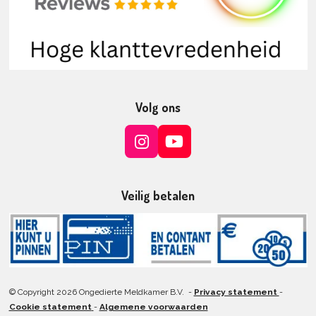
Volg ons
I
Y
n
o
s
u
t
T
Veilig betalen
a
u
g
b
r
e
a
m
© Copyright 2026 Ongedierte Meldkamer B.V. -
Privacy statement
-
Cookie statement
-
Algemene voorwaarden