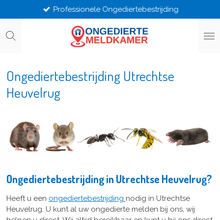
Professionele Ongediertebestrijding
Ga
direct
naar
de
hoofdinhoud
Ongediertebestrijding Utrechtse
Heuvelrug
Ongediertebestrijding in Utrechtse Heuvelrug?
Heeft u een
ongediertebestrijding
nodig in Utrechtse
Heuvelrug. U kunt al uw ongedierte melden bij ons, wij
helpen u direct. Wij altijd bereikbaar en kunt u bij ons direct