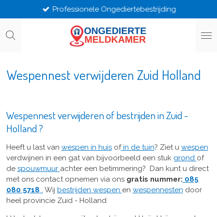
Professionele Ongediertebestrijding
Ga
direct
naar
de
hoofdinhoud
Wespennest verwijderen Zuid Holland
Wespennest verwijderen of bestrijden in Zuid -
Holland ?
Heeft u last van
wespen in huis
of
in de tuin
? Ziet u
wespen
verdwijnen in een gat van bijvoorbeeld een stuk
grond
of
de
spouwmuur
achter een betimmering?
Dan kunt u direct
met ons contact opnemen via ons
gratis nummer:
085
080 5718
.
Wij
bestrijden wespen
en
wespennesten
door
heel provincie Zuid - Holland