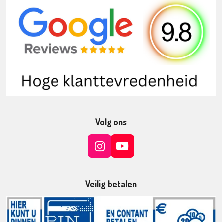
Volg ons
I
Y
n
o
s
u
t
T
Veilig betalen
a
u
g
b
r
e