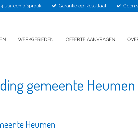
24 uur een afspraak
Garantie op Resultaat
Geen v
VEN
WERKGEBIEDEN
OFFERTE AANVRAGEN
OVE
ijding gemeente Heumen
gemeente Heumen