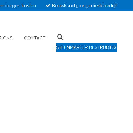
erborgen kosten
Bouwkundig ongediertebedrijf
R ONS
CONTACT
STEENMARTER BESTRIJDING