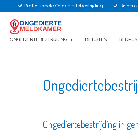
Professionele Ongediertebestrijding
Binnen 
Ga
direct
naar
de
hoofdinhoud
ONGEDIERTEBESTRIJDING
DIENSTEN
BEDRIJ
Ongediertebestr
Ongediertebestrijding in 