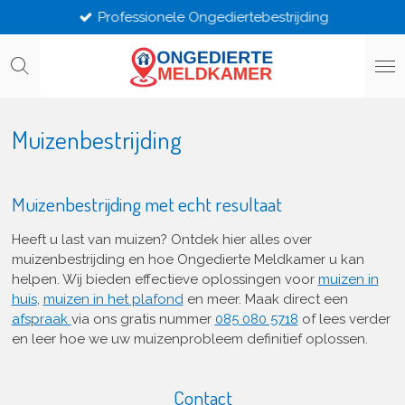
Professionele Ongediertebestrijding
Ga
direct
naar
de
hoofdinhoud
Muizenbestrijding
Muizenbestrijding met echt resultaat
Heeft u last van muizen? Ontdek hier alles over
muizenbestrijding en hoe Ongedierte Meldkamer u kan
helpen. Wij bieden effectieve oplossingen voor
muizen in
huis
,
muizen in het plafond
en meer. Maak direct een
afspraak
via ons gratis nummer
085 080 5718
of lees verder
en leer hoe we uw muizenprobleem definitief oplossen.
Contact