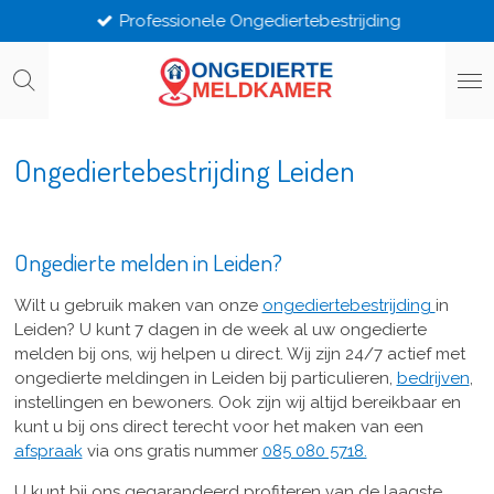
Professionele Ongediertebestrijding
Ga
direct
naar
de
hoofdinhoud
Ongediertebestrijding Leiden
Ongedierte melden in Leiden?
Wilt u gebruik maken van onze
ongediertebestrijding
in
Leiden? U kunt 7 dagen in de week al uw ongedierte
melden bij ons, wij helpen u direct. Wij zijn 24/7 actief met
ongedierte meldingen in Leiden bij particulieren,
bedrijven
,
instellingen en bewoners. Ook zijn wij altijd bereikbaar en
kunt u bij ons direct terecht voor het maken van een
afspraak
via ons gratis nummer
085 080 5718.
U kunt bij ons gegarandeerd profiteren van de laagste