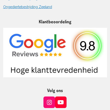
Ongediertebestrijding Zeeland
Klantbeoordeling
Volg ons
I
Y