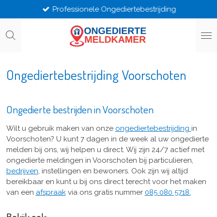
Professionele Ongediertebestrijding
Ga
direct
naar
de
hoofdinhoud
Ongediertebestrijding Voorschoten
Ongedierte bestrijden in Voorschoten
Wilt u gebruik maken van onze
ongediertebestrijding
in
Voorschoten? U kunt 7 dagen in de week al uw ongedierte
melden bij ons, wij helpen u direct. Wij zijn 24/7 actief met
ongedierte meldingen in Voorschoten bij particulieren,
bedrijven
, instellingen en bewoners. Ook zijn wij altijd
bereikbaar en kunt u bij ons direct terecht voor het maken
van een
afspraak
via ons gratis nummer
085 080 5718.
Bekijk ook: