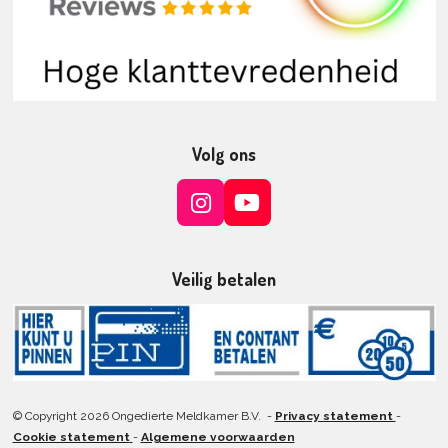
Volg ons
I
Y
n
o
s
u
t
T
Veilig betalen
a
u
g
b
r
e
a
m
© Copyright 2026 Ongedierte Meldkamer B.V. -
Privacy statement
-
Cookie statement
-
Algemene voorwaarden